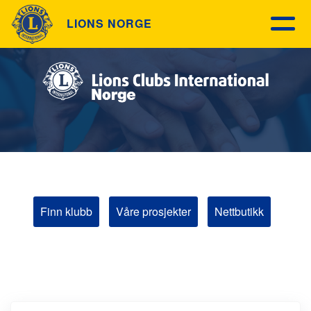
LIONS NORGE
Finn klubb
Våre prosjekter
Nettbutikk