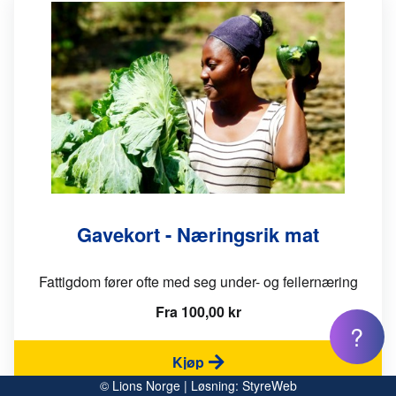
Gavekort - Næringsrik mat
Fattigdom fører ofte med seg under- og feilernæring
Fra 100,00 kr
?
Kjøp
© Lions Norge | Løsning:
StyreWeb